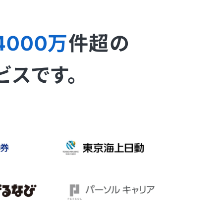
4000万
件超の
ビスです。