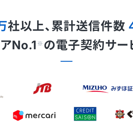
万
社以上、累計送信件数
No.1
の
電子契約サー
※