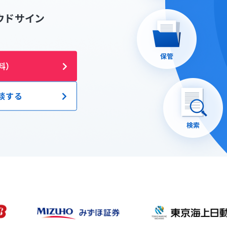
ウドサイン
料）
談する