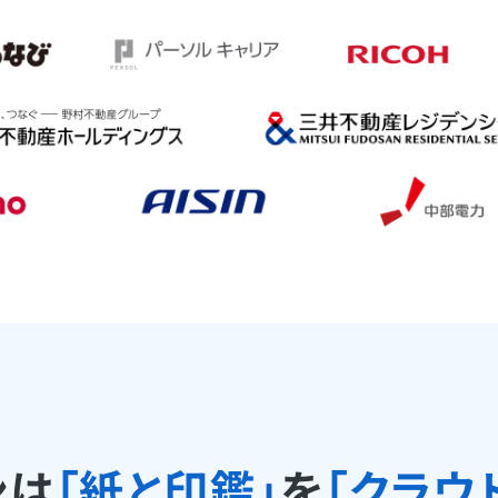
ンは
「紙と印鑑」
を
「クラウ