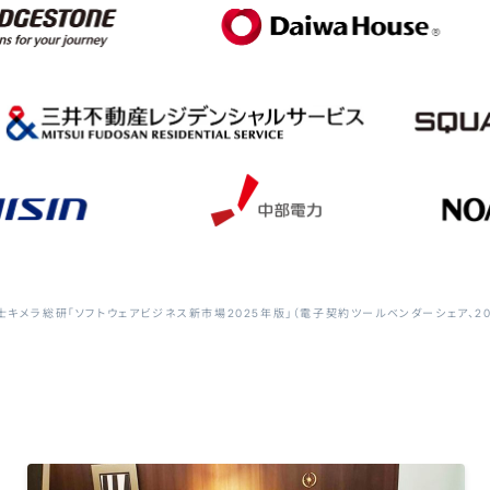
士キメラ総研「ソフトウェアビジネス新市場2025年版」（電子契約ツールベンダーシェア、20