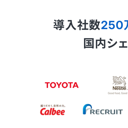
導入社数
250
国内シェア