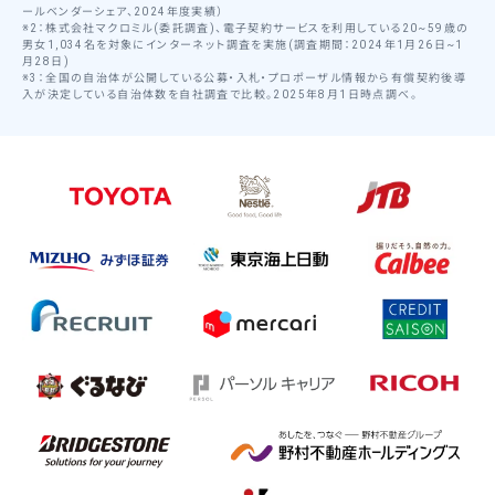
ールベンダーシェア、2024年度実績）
※2：株式会社マクロミル(委託調査)、電子契約サービスを利用している20~59歳の
男女1,034名を対象にインターネット調査を実施(調査期間：2024年1月26日~1
月28日)
※3：全国の自治体が公開している公募・入札・プロポーザル情報から有償契約後導
入が決定している自治体数を自社調査で比較。2025年8月1日時点調べ。