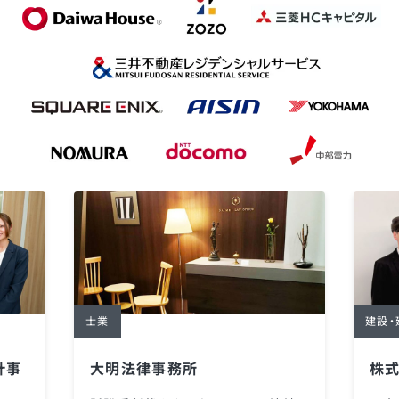
士業
建設・
計事
大明法律事務所
株式