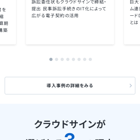
訴訟委任状もクラウドサインで締結・
巨大
提出 民事訴訟手続きのIT化によって
ム連
書を
広がる電子契約の活用
ード
縮
とは
算期
構築
導入事例の詳細をみる
クラウドサインが