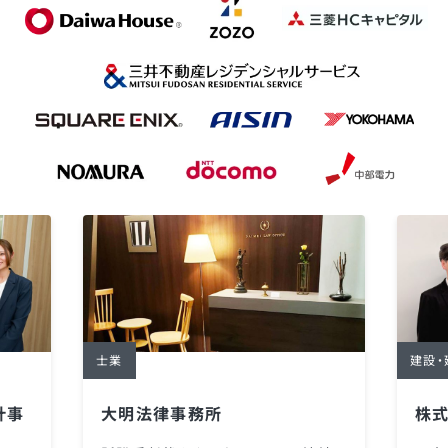
士業
建設・
計事
大明法律事務所
株式