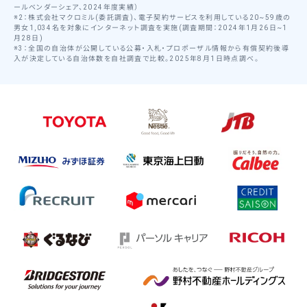
ールベンダーシェア、2024年度実績）
※2：株式会社マクロミル(委託調査)、電子契約サービスを利用している20~59歳の
男女1,034名を対象にインターネット調査を実施(調査期間：2024年1月26日~1
月28日)
※3：全国の自治体が公開している公募・入札・プロポーザル情報から有償契約後導
入が決定している自治体数を自社調査で比較。2025年8月1日時点調べ。