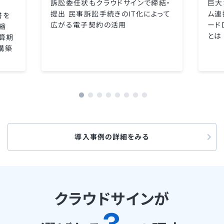
訴訟委任状もクラウドサインで締結・
巨大
提出 民事訴訟手続きのIT化によって
ム連
書を
広がる電子契約の活用
ード
縮
とは
算期
構築
導入事例の詳細をみる
クラウドサインが