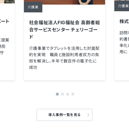
介護業
介護業
パート
株式
社会福祉法人FIG福祉会 高齢者総
合サービスセンター チェリーゴー
訪問
ド
約書
正提案
率化
務担
介護事業でタブレットを活用した対面契
用に
お守
約を実現 職員と施設利用者双方の負
担を解消し、半年で数百件の電子化に
成功
導入事例一覧を見る