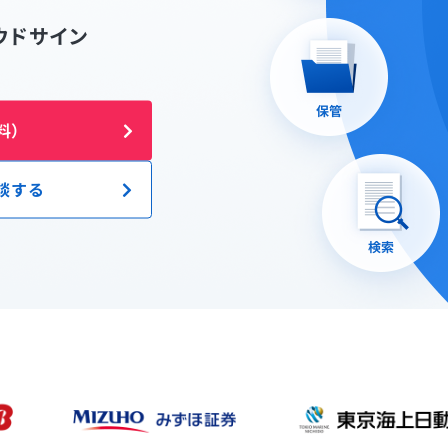
ウドサイン
料）
談する