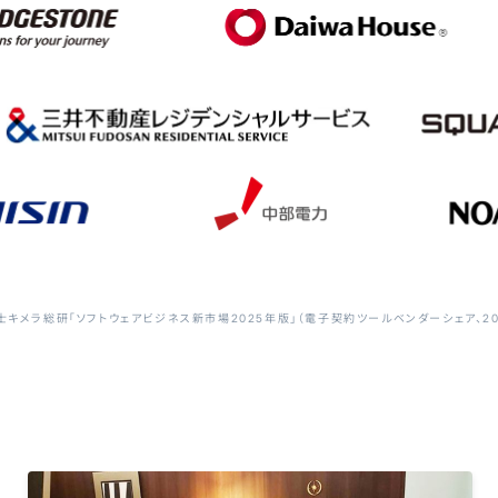
士キメラ総研「ソフトウェアビジネス新市場2025年版」（電子契約ツールベンダーシェア、20