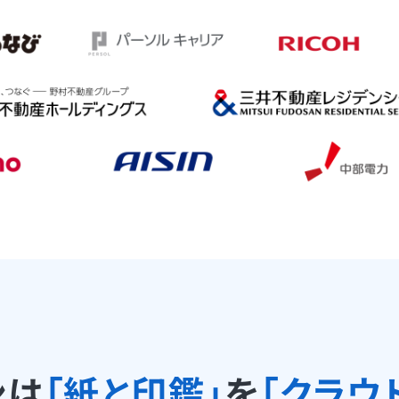
ンは
「紙と印鑑」
を
「クラウ