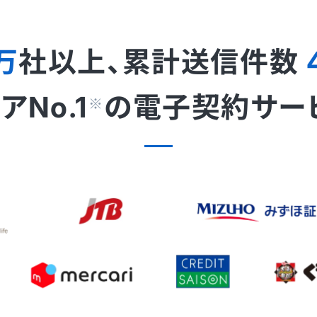
万
社以上、累計送信件数
No.1
の
電子契約サー
※