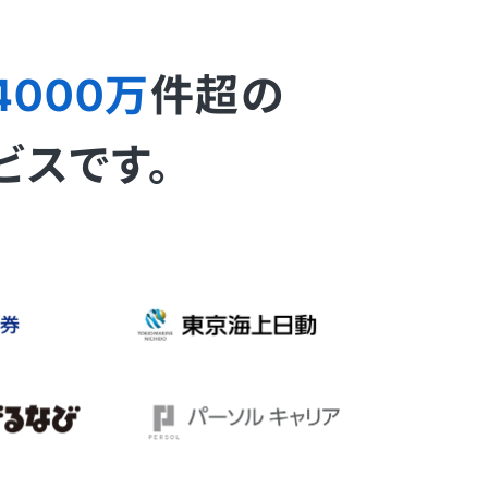
4000万
件超の
ビスです。