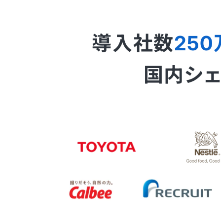
導入社数
250
国内シェア