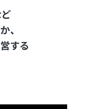
など
か、
営する