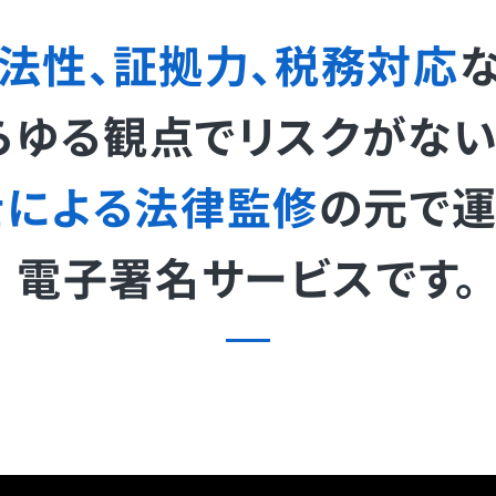
法性、証拠力、税務対応
らゆる観点でリスクがない
士による法律監修
の元で
運
電子署名サービスです。