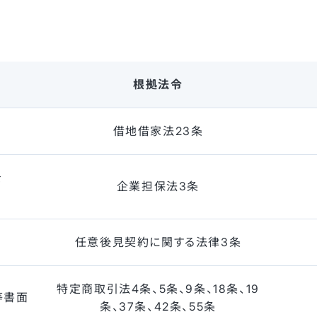
根拠法令
借地借家法
23条
を
企業担保法
3条
任意後見契約に関する法律3条
特定商取引法4条、5条、9条、18条、19
等書面
条、37条、42条、55条