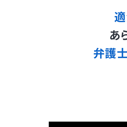
適
あ
弁護