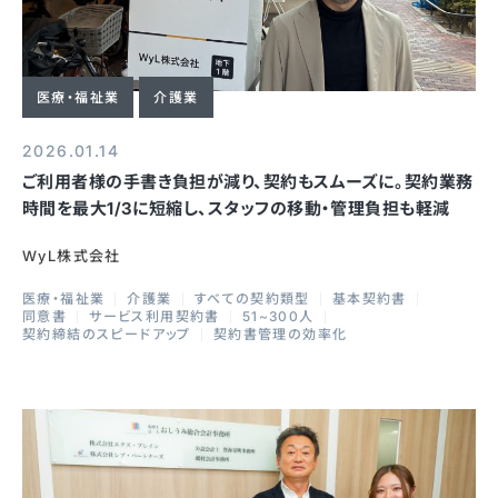
医療・福祉業
介護業
2026.01.14
ご利用者様の手書き負担が減り、契約もスムーズに。契約業務
時間を最大1/3に短縮し、スタッフの移動・管理負担も軽減
WyL株式会社
医療・福祉業
介護業
すべての契約類型
基本契約書
同意書
サービス利用契約書
51~300人
契約締結のスピードアップ
契約書管理の効率化