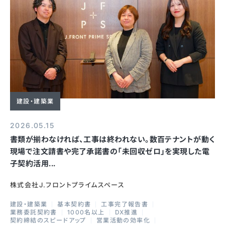
建設・建築業
2026.05.15
書類が揃わなければ、工事は終われない。数百テナントが動く
現場で注文請書や完了承諾書の「未回収ゼロ」を実現した電
子契約活用...
株式会社J.フロントプライムスペース
建設・建築業
基本契約書
工事完了報告書
業務委託契約書
1000名以上
DX推進
契約締結のスピードアップ
営業活動の効率化