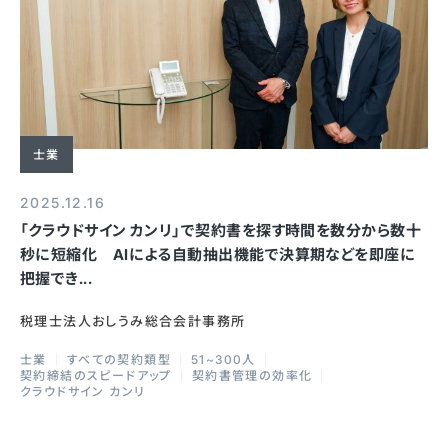
士業
2025.12.16
「クラウドサイン カンリ」で契約書を探す時間を数分から数十
秒に短縮化 AIによる自動抽出機能で決算期などを即座に
把握でき...
税理士法人おしうみ総合会計事務所
士業
すべての契約類型
51~300人
契約締結のスピードアップ
契約書管理の効率化
クラウドサイン カンリ