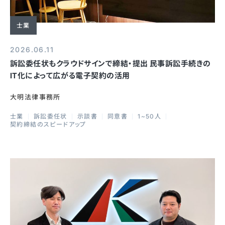
士業
2026.06.11
訴訟委任状もクラウドサインで締結・提出 民事訴訟手続きの
IT化によって広がる電子契約の活用
大明法律事務所
士業
訴訟委任状
示談書
同意書
1~50人
契約締結のスピードアップ