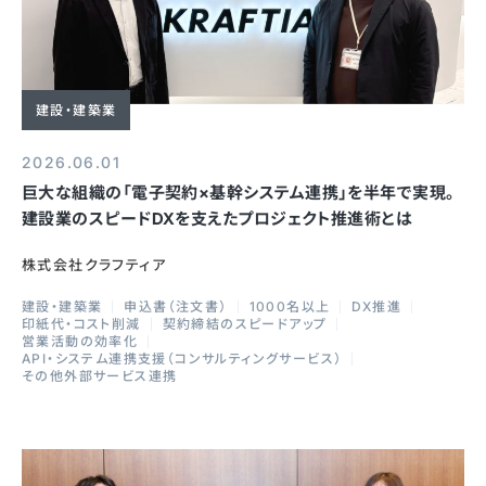
建設・建築業
2026.06.01
巨大な組織の「電子契約×基幹システム連携」を半年で実現。
建設業のスピードDXを支えたプロジェクト推進術とは
株式会社クラフティア
建設・建築業
申込書（注文書）
1000名以上
DX推進
印紙代・コスト削減
契約締結のスピードアップ
営業活動の効率化
API・システム連携支援（コンサルティングサービス）
その他外部サービス連携