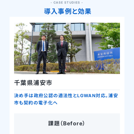
- CASE STUDIES -
導入事例と効果
千葉県浦安市
決め手は政府公認の適法性と
LGWAN対応。
浦安
市も契約の電子化へ
課題（Before）