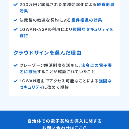
200万円と試算された業務効率化による
経費削減
効果
決裁後の敏速な契約による
案件推進の効果
LGWAN-ASPの利用により
強固なセキュリティを
維持
クラウドサインを選んだ理由
グレーゾーン解消制度を活用し、
法令上の電子署
名に該当
することが確認されていたこと
LGWAN経由でアクセス可能なことによる
強固な
セキュリティ
に改めて期待
自治体での電子契約の導入に関する
お問い合わせはこちら