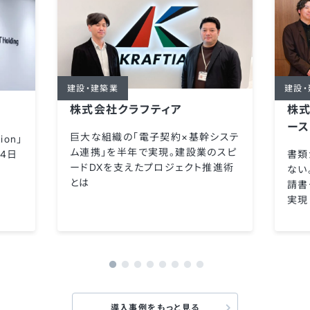
建設・建築業
建設
株式会社クラフティア
株式
ース
巨大な組織の「電子契約×基幹システ
ion」
ム連携」を半年で実現。建設業のスピ
書類
4日
ードDXを支えたプロジェクト推進術
ない
とは
請書
実現
導入事例をもっと見る