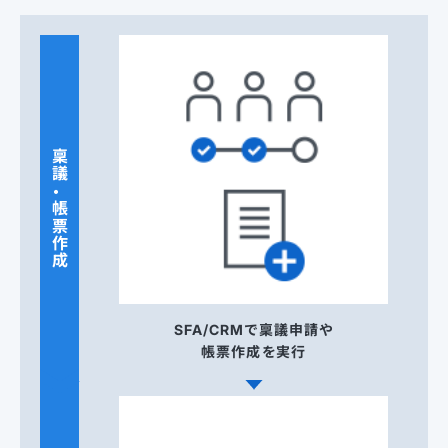
稟議・帳票作成
SFA/CRMで稟議申請や
帳票作成を実行