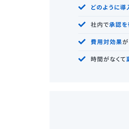
どのように導
社内で
承認を
費用対効果
が
時間がなくて