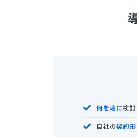
何を軸に
検討
自社の
契約形