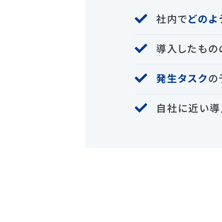
社内で
どのよ
導入したもの
発生タスク
の
自社に近い導