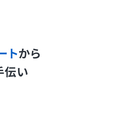
ート
から
手伝い