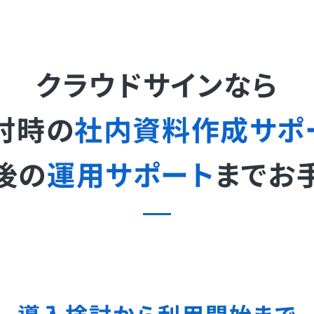
クラウドサインなら
討時の
社内資料作成サポ
後の
運用サポート
までお