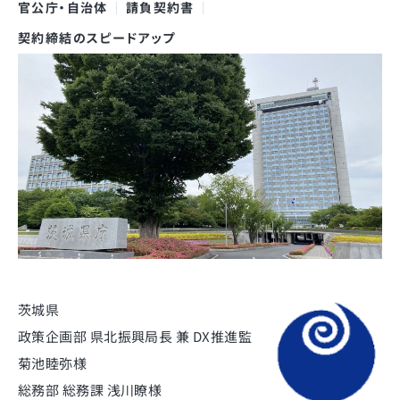
官公庁・自治体
請負契約書
契約締結のスピードアップ
茨城県
政策企画部 県北振興局長 兼 DX推進監
菊池睦弥様
総務部 総務課 浅川瞭様