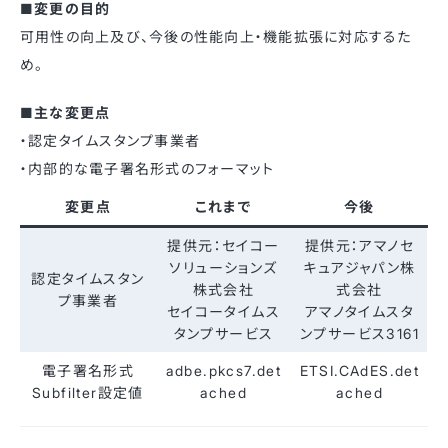
■変更の目的
可用性の向上及び、今後の性能向上・機能拡張に対応するた
め。
■主な変更点
・認定タイムスタンプ事業者
・内部的な電子署名形式のフォーマット
変更点
これまで
今後
提供元：セイコー
提供元：アマノセ
ソリューションズ
キュアジャパン株
認定タイムスタン
株式会社
式会社
プ事業者
セイコータイムス
アマノタイムスタ
タンプサービス
ンプサービス3161
電子署名形式
adbe.pkcs7.det
ETSI.CAdES.det
Subfilter設定値
ached
ached