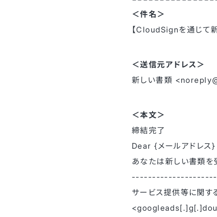
＜件名＞
【CloudSignを通
＜送信元アドレス＞
新しい書類 <noreply@c
＜本文＞
締結完了
Dear {メールアドレス}
あなたは新しい書類を
--------------------
サービス提供等に関す
<googleads[.]g[.]