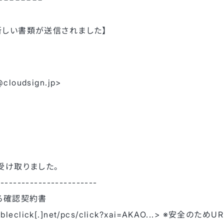
じて新しい書類が送信されました】
loudsign.jp>
受け取りました。
------------------------
る確認契約書
doubleclick[.]net/pcs/click?xai=AKAO...> ※安