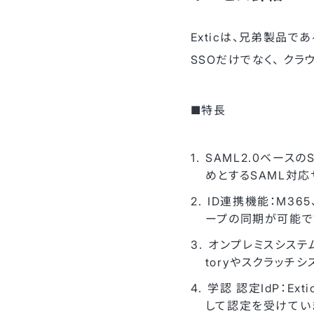
Exticは、兄弟製品で
SSOだけでなく、 クラ
■特長
SAML2.0ベースのSS
めとするSAML対
ID連携機能：M365、
ープの同期が可能で
オンプレミスシステム
toryやスクラッチ
学認 認定IdP：E
して認定を受けてい