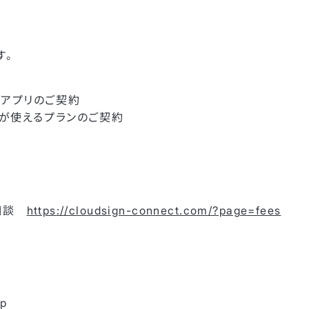
す。
gnのアプリのご契約
Iが使えるプランのご契約
要相談
https://cloudsign-connect.com/?page=fees
p