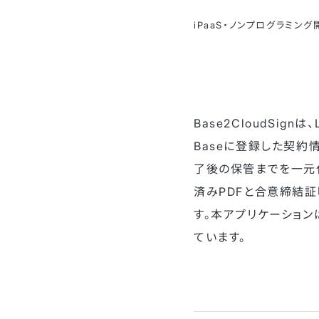
iPaaS・ノンプログラミング
Base2CloudSign
Baseに登録した契
了後の保管までを一元
済みPDFと合意締結証
す。本アプリケーションは
ています。