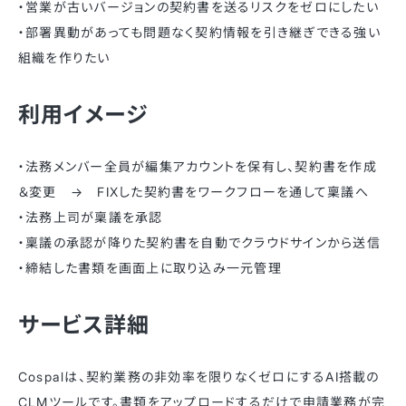
・営業が古いバージョンの契約書を送るリスクをゼロにしたい
・部署異動があっても問題なく契約情報を引き継ぎできる強い
組織を作りたい
利用イメージ
・法務メンバー全員が編集アカウントを保有し、契約書を作成
＆変更 → FIXした契約書をワークフローを通して稟議へ
・法務上司が稟議を承認
・稟議の承認が降りた契約書を自動でクラウドサインから送信
・締結した書類を画面上に取り込み一元管理
サービス詳細
Cospalは、契約業務の非効率を限りなくゼロにするAI搭載の
CLMツールです。書類をアップロードするだけで申請業務が完