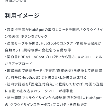
時間がかかる
利用イメージ
・営業担当者がHubSpotの取引レコードを開き、「クラウドサイ
ンで送信」ボタンをクリック
・送信モーダルが開き、HubSpotのコンタクト情報から宛先が
自動セット。契約相手の会社名も自動取得
・契約書PDFをHubSpotプロパティから選ぶ、またはローカル
からアップロード
・確認画面で送信モード（下書き/直接送信）を選択して送信完
了。同時にHubSpotには下書きURLが書き込まれる
・社内承認者を「固定送付宛先」に登録しておけば、毎回の送信
に自動で組み込まれワークフローが標準化
・15分間隔でクラウドサインから締結状況を取得し、HubSpot
の「クラウドサインステータス」プロパティを自動更新