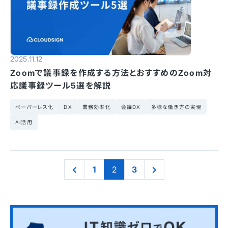
2025.11.12
Zoomで議事録を作成する方法とおすすめのZoom対
応議事録ツール5選を解説
ペーパーレス化
DX
業務効率化
会議DX
多様な働き方の実現
AI活用
1
2
3