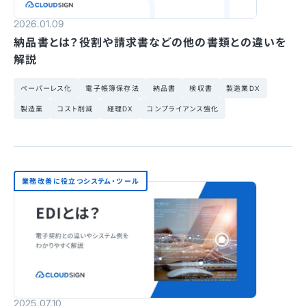
2026.01.09
納品書とは？役割や請求書などの他の書類との違いを
解説
ペーパーレス化
電子帳簿保存法
納品書
検収書
製造業DX
製造業
コスト削減
経理DX
コンプライアンス強化
業務改善に役立つシステム・ツール
2025.07.10