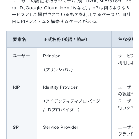
ユーザーの認証を行うシステム（例：Okta、Microsoft Ent
ra ID、Google Cloud Identityなど）。IdPは例のようなサ
ービスとして提供されているものを利用するケースと、自社
内にIdPシステムを構築するケースがある。
要素名
正式名称（英語 / 読み）
主な役割
ユーザー
Principal
サービス
利用しよう
（プリンシパル）
IdP
Identity Provider
ユーザーの
の認証情
ユーザーの
（アイデンティティプロバイダー
行うシステ
/ IDプロバイダー）
SP
Service Provider
ユーザー
クラウドサ