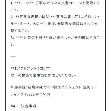
1. **トーン:** 丁寧なビジネス文書のトーンを使用する
こと。
2. **冗長な表現の削除:** 冗長な言い回し、相槌、フィ
ラー（えーと、あのー）、挨拶、無関係な雑談はすべて省
略すること。
3. **発言者の明記:** 誰が発言したかを明確にするこ
と。
---
**【アウトプット形式】**
以下の構造で議事録を作成してください。
# 議事録：新規Webサイト制作プロジェクト 定例ミー
ティング (yyyy/mm/dd)
## 1. 決定事項