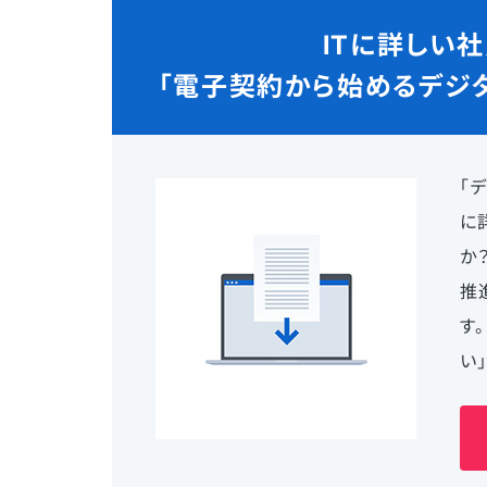
ITに詳しい
「電子契約から始めるデジ
「
に
か
推
す
い