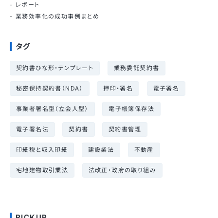
レポート
業務効率化の成功事例まとめ
タグ
契約書ひな形・テンプレート
業務委託契約書
秘密保持契約書（NDA）
押印・署名
電子署名
事業者署名型（立会人型）
電子帳簿保存法
電子署名法
契約書
契約書管理
印紙税と収入印紙
建設業法
不動産
宅地建物取引業法
法改正・政府の取り組み
PICKUP