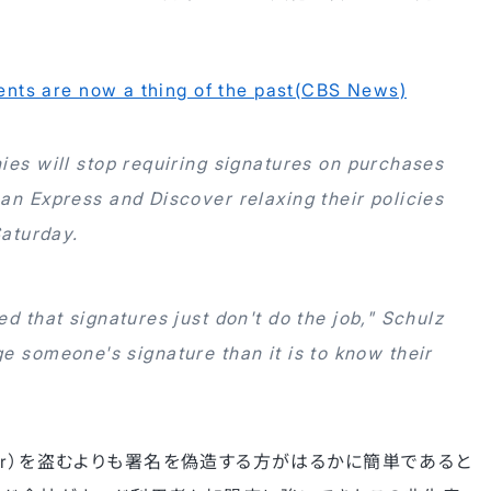
ents are now a thing of the past(CBS News)
ies will stop requiring signatures on purchases
an Express and Discover relaxing their policies
Saturday.
d that signatures just don't do the job," Schulz
orge someone's signature than it is to know their
on Number）を盗むよりも署名を偽造する方がはるかに簡単であると