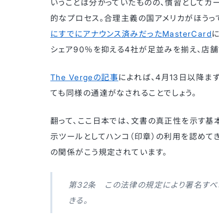
いうことは分かっていたものの、慣習としてカ
的なプロセス。合理主義の国アメリカがほうっ
にすでにアナウンス済みだったMasterCard
に
シェア90％を抑える4社が足並みを揃え、店
The Vergeの記事
によれば、4月13日以降ま
ても同様の通達がなされることでしょう。
翻って、ここ日本では、文書の真正性を示す基
示ツールとしてハンコ（印章）の利用を認めてき
の関係がこう規定されています。
第32条 この法律の規定により署名すべ
きる。