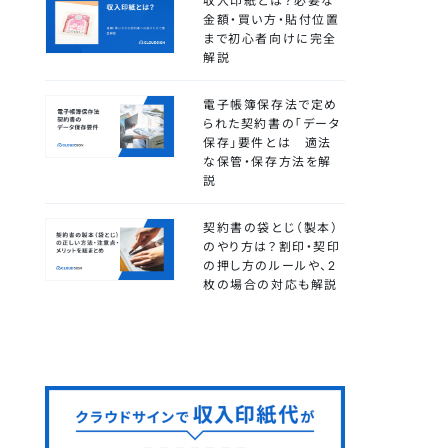
収入印紙とは？必要な
金額・買い方・貼付位置
まで初心者向けに完全
解説
電子帳簿保存法で定め
られた契約書の「データ
保存」要件とは 適法
な保管・保存方法を解
説
契約書の袋とじ（製本）
のやり方は？割印・契印
の押し方のルールや、2
枚の場合の対応も解説