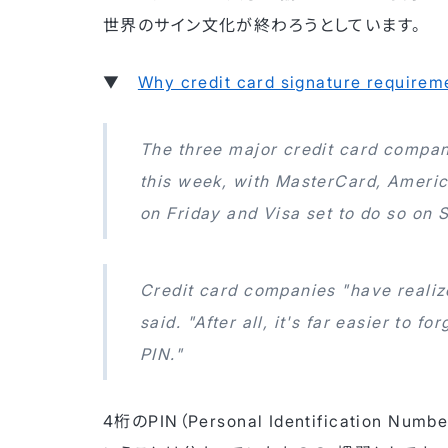
世界のサイン文化が終わろうとしています。
▼
Why credit card signature requirem
The three major credit card compan
this week, with MasterCard, Americ
on Friday and Visa set to do so on 
Credit card companies "have realize
said. "After all, it's far easier to f
PIN."
4桁のPIN（Personal Identificati