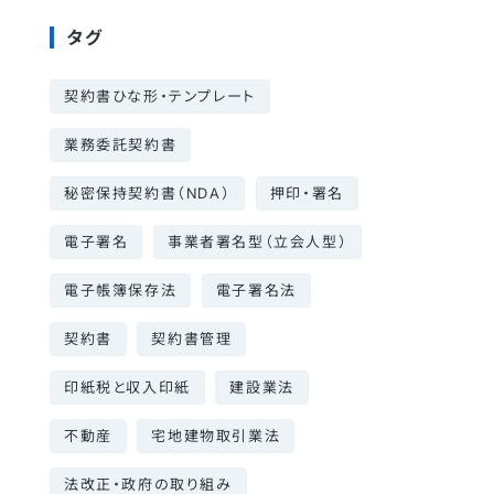
タグ
契約書ひな形・テンプレート
業務委託契約書
秘密保持契約書（NDA）
押印・署名
電子署名
事業者署名型（立会人型）
電子帳簿保存法
電子署名法
契約書
契約書管理
印紙税と収入印紙
建設業法
不動産
宅地建物取引業法
法改正・政府の取り組み