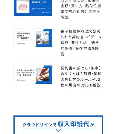
収入印紙とは？必要な
金額・買い方・貼付位置
まで初心者向けに完全
解説
電子帳簿保存法で定め
られた契約書の「データ
保存」要件とは 適法
な保管・保存方法を解
説
契約書の袋とじ（製本）
のやり方は？割印・契印
の押し方のルールや、2
枚の場合の対応も解説