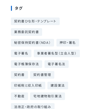
タグ
契約書ひな形・テンプレート
業務委託契約書
秘密保持契約書（NDA）
押印・署名
電子署名
事業者署名型（立会人型）
電子帳簿保存法
電子署名法
契約書
契約書管理
印紙税と収入印紙
建設業法
不動産
宅地建物取引業法
法改正・政府の取り組み