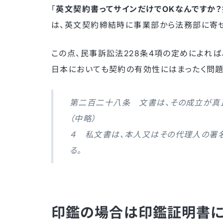
「
英文契約書ってサインだけでOKなんですか
は、英文契約締結時に事業部から法務部に寄せ
この点、民事訴訟法228条4項の定めによれば
日本においても契約の有効性にはまったく問題
第二百二十八条 文書は、その成立が真
（中略）
４ 私文書は、本人又はその代理人の署
る。
印鑑の場合は印鑑証明書に