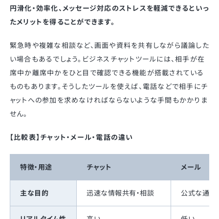
円滑化・効率化、メッセージ対応のストレスを軽減できるといっ
たメリットを得ることができます。
緊急時や複雑な相談など、画面や資料を共有しながら議論した
い場合もあるでしょう。ビジネスチャットツールには、相手が在
席中か離席中かをひと目で確認できる機能が搭載されている
ものもあります。そうしたツールを使えば、電話などで相手にチ
ャットへの参加を求めなければならないような手間もかかりま
せん。
【比較表】チャット・メール・電話の違い
特徴・用途
チャット
メール
主な目的
迅速な情報共有・相談
公式な通知
リアルタイム性
高い
低い