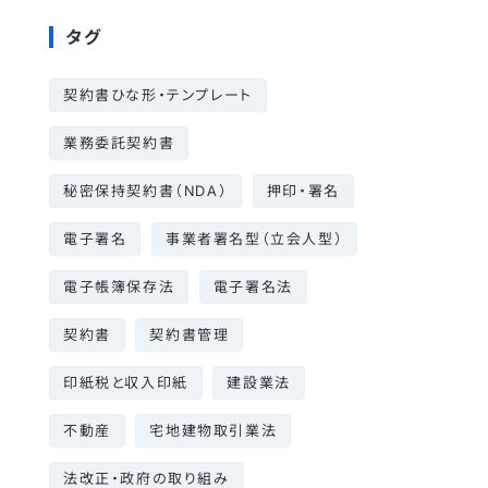
タグ
契約書ひな形・テンプレート
業務委託契約書
秘密保持契約書（NDA）
押印・署名
電子署名
事業者署名型（立会人型）
電子帳簿保存法
電子署名法
契約書
契約書管理
印紙税と収入印紙
建設業法
不動産
宅地建物取引業法
法改正・政府の取り組み