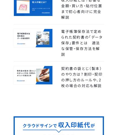
収入印紙とは？必要な
金額・買い方・貼付位置
まで初心者向けに完全
解説
電子帳簿保存法で定め
られた契約書の「データ
保存」要件とは 適法
な保管・保存方法を解
説
契約書の袋とじ（製本）
のやり方は？割印・契印
の押し方のルールや、2
枚の場合の対応も解説