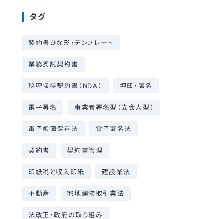
タグ
契約書ひな形・テンプレート
業務委託契約書
秘密保持契約書（NDA）
押印・署名
電子署名
事業者署名型（立会人型）
電子帳簿保存法
電子署名法
契約書
契約書管理
印紙税と収入印紙
建設業法
不動産
宅地建物取引業法
法改正・政府の取り組み