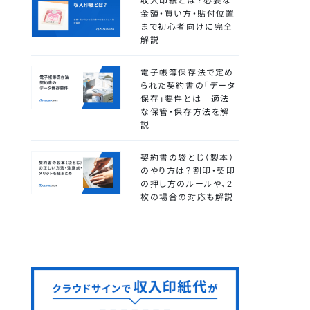
収入印紙とは？必要な
金額・買い方・貼付位置
まで初心者向けに完全
解説
電子帳簿保存法で定め
られた契約書の「データ
保存」要件とは 適法
な保管・保存方法を解
説
契約書の袋とじ（製本）
のやり方は？割印・契印
の押し方のルールや、2
枚の場合の対応も解説