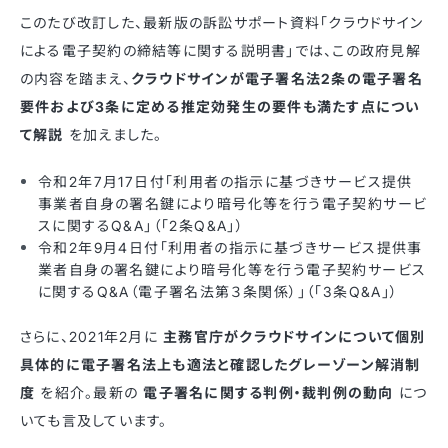
このたび改訂した、最新版の訴訟サポート資料「クラウドサイン
による電⼦契約の締結等に関する説明書」では、この政府見解
の内容を踏まえ、
クラウドサインが電子署名法2条の電子署名
要件および3条に定める推定効発生の要件も満たす点につい
て解説
を加えました。
令和2年7⽉17⽇付「利⽤者の指⽰に基づきサービス提供
事業者⾃⾝の署名鍵により暗号化等を⾏う電⼦契約サービ
スに関するQ&A」（「2条Q&A」）
令和2年9⽉4⽇付「利⽤者の指⽰に基づきサービス提供事
業者⾃⾝の署名鍵により暗号化等を⾏う電⼦契約サービス
に関するQ&A（電⼦署名法第３条関係）」（「3条Q&A」）
さらに、2021年2月に
主務官庁がクラウドサインについて個別
具体的に電子署名法上も適法と確認したグレーゾーン解消制
度
を紹介。最新の
電子署名に関する判例・裁判例の動向
につ
いても言及しています。