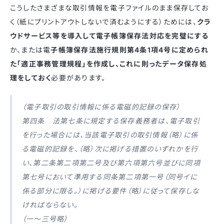
こうしたさまざまな取引情報を電子ファイルのまま保存してお
く（紙にプリントアウトしないで済むようにする）ためには、
クラ
ウドサービス等を導入して電子帳簿保存法対応を完璧にする
か、または電
子帳簿保存法施行規則第4条1項4号に定められ
た「適正事務管理規程」を作成し、これに則ったデータ保存処
理をしておく
必要があります。
（電子取引の取引情報に係る電磁的記録の保存）
第四条 法第七条に規定する保存義務者は、電子取引
を行った場合には、当該電子取引の取引情報（略）に係
る電磁的記録を、（略）次に掲げる措置のいずれかを行
い、第二条第二項第二号及び第六項第六号並びに同項
第七号において準用する同条第二項第一号（同号イに
係る部分に限る。）に掲げる要件（略）に従って保存しな
ければならない。
（一〜三号略）