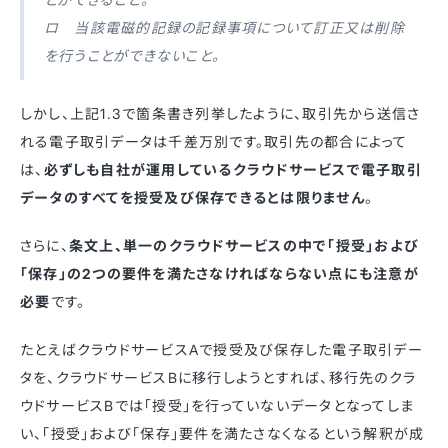
ロ 当該電磁的記録の記録事項について訂正又は削除
を行うことができないこと。
しかし、上記1.3で箇条書き列挙したように、取引先から送信さ
れる電子取引データは千差万別です。取引先の都合によって
は、
必ずしも自社が運用しているクラウドサービスで電子取引
データのすべてを授受及び保存できるとは限りません
。
さらに、
条文上、単一のクラウドサービスの中で「授受」および
「保存」の2つの要件を満たさなければならない点にも注意が
必要
です。
たとえばクラウドサービスAで授受及び保存した電子取引デー
タを、クラウドサービスBに移行しようとすれば、移行先のクラ
ウドサービスBでは「授受」を行っていないデータとなってしま
い、「授受」および「保存」要件を満たさなくなるという解釈が成