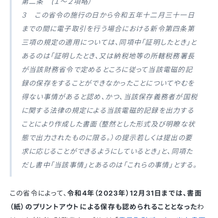
第二条 (１〜２項略）
３ この省令の施行の日から令和五年十二月三十一日
までの間に電子取引を行う場合における新令第四条第
三項の規定の適用については、同項中「証明したとき」と
あるのは「証明したとき、又は納税地等の所轄税務署長
が当該財務省令で定めるところに従って当該電磁的記
録の保存をすることができなかったことについてやむを
得ない事情があると認め、かつ、当該保存義務者が国税
に関する法律の規定による当該電磁的記録を出力する
ことにより作成した書面（整然とした形式及び明瞭な状
態で出力されたものに限る。）の提示若しくは提出の要
求に応じることができるようにしているとき」と、同項た
だし書中「当該事情」とあるのは「これらの事情」とする。
この省令によって、
令和4年（2023年）12月31日までは、書面
（紙）のプリントアウトによる保存も認められることとなった
わ