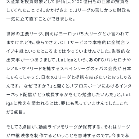
ス産業を投資対象として評価し、2100億円もの巨額の投資を
してくれたことです。おかげさまで、Jリーグの苦しかった財政も
一気に立て直すことができました。
世界の主要リーグ、例えばヨーロッパ５大リーグとか言われて
ますけれども、彼らでさえ、OTTサービスで本格的に全試合ラ
イブ中継といったところまではやっていませんでした。象徴的な
出来事が一つありまして、LaLigaという、あのFCバルセロナや
レアル・マドリードを擁するスペインリーグのテバス会長が日本
にいらっしゃって、日本のＪリーグと提携を結びたいとおっしゃる
んです。「なぜですか？」と聞くと、「プロスポーツにおけるインタ
ーネット配信がどう成長するかをぜひ勉強したいんだ」と。LaL
igaに教えを請われるとは、夢にも思っていませんでした。これ
が2点目。
そして3点目が、動画ライツをリーグが保有する、それはリーグ
が中継映像を制作するということを意味するのです。今まで私