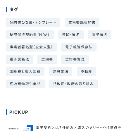
タグ
契約書ひな形・テンプレート
業務委託契約書
秘密保持契約書（NDA）
押印・署名
電子署名
事業者署名型（立会人型）
電子帳簿保存法
電子署名法
契約書
契約書管理
印紙税と収入印紙
建設業法
不動産
宅地建物取引業法
法改正・政府の取り組み
PICKUP
電子契約とは？仕組みと導入のメリットや注意点を