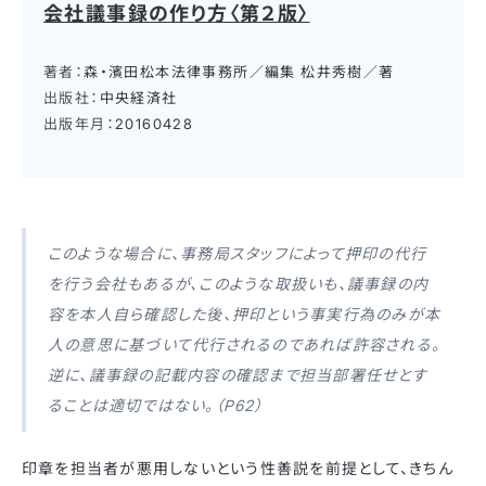
会社議事録の作り方〈第２版〉
著者：
森・濱田松本法律事務所／編集 松井秀樹／著
出版社：
中央経済社
出版年月：
20160428
このような場合に、事務局スタッフによって押印の代行
を行う会社もあるが、このような取扱いも、議事録の内
容を本人自ら確認した後、押印という事実行為のみが本
人の意思に基づいて代行されるのであれば許容される。
逆に、議事録の記載内容の確認まで担当部署任せとす
ることは適切ではない。（P62）
印章を担当者が悪用しないという性善説を前提として、きちん