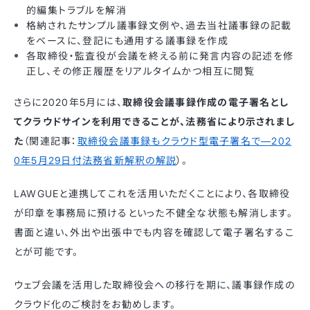
的編集トラブルを解消
格納されたサンプル議事録文例や、過去当社議事録の記載
をベースに、登記にも通用する議事録を作成
各取締役・監査役が会議を終える前に発言内容の記述を修
正し、その修正履歴をリアルタイムかつ相互に閲覧
さらに2020年5月には、
取締役会議事録作成の電子署名とし
てクラウドサインを利用できることが、法務省により示されまし
た
（関連記事：
取締役会議事録もクラウド型電子署名で—202
0年5月29日付法務省新解釈の解説
）。
LAWGUEと連携してこれを活用いただくことにより、各取締役
が印章を事務局に預けるといった不健全な状態も解消します。
書面と違い、外出や出張中でも内容を確認して電子署名するこ
とが可能です。
ウェブ会議を活用した取締役会への移行を期に、議事録作成の
クラウド化のご検討をお勧めします。