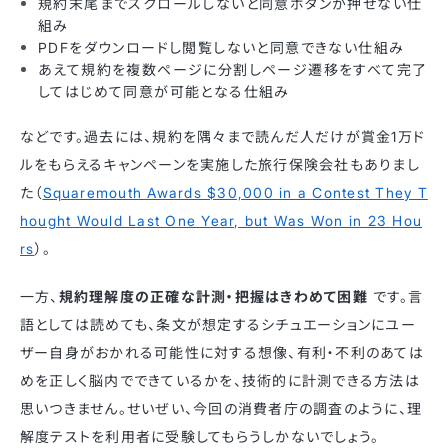
規約末尾までスクロールしないと同意ボタンが押せない仕
組み
PDFをダウンロードし閲覧しないと同意できない仕組み
あえて規約を複数ページに分割しページ遷移をすべて完了
してはじめて同意が可能となる仕組み
などです。過去には、規約を隅々まで読んだ人だけが賞金1万ド
ルをもらえるキャンペーンを実施した旅行保険会社もありまし
た（
Squaremouth Awards $30,000 in a Contest They T
hought Would Last One Year, but Was Won in 23 Hou
rs
）。
一方、
規約理解度の正確な計測・把握はきわめて困難
です。言
語としては読めても、条文が想定するシチュエーションにユー
ザー自身がおかれる可能性に対する想像、有利・不利のあては
めを正しく脳内でできているかを、技術的に計測できる方法は
思いつきません。せいぜい、今回の消費者庁の調査のように、理
解度テストを利用者に受験してもらうしかないでしょう。