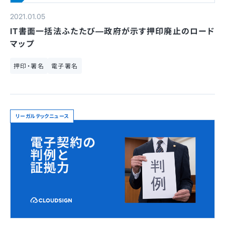
2021.01.05
IT書面一括法ふたたび—政府が示す押印廃止のロード
マップ
押印・署名
電子署名
リーガルテックニュース