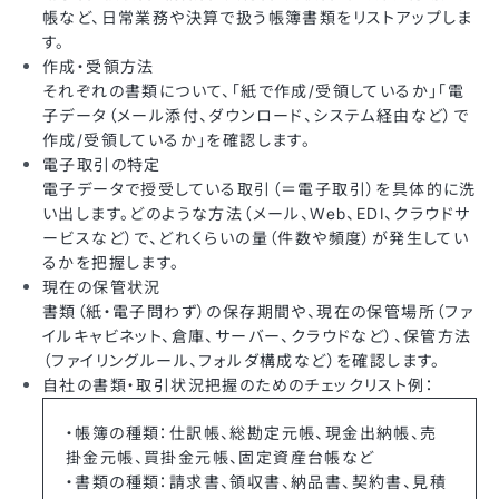
帳など、日常業務や決算で扱う帳簿書類をリストアップしま
す。
作成・受領方法
それぞれの書類について、「紙で作成/受領しているか」「電
子データ（メール添付、ダウンロード、システム経由など）で
作成/受領しているか」を確認します。
電子取引の特定
電子データで授受している取引（＝電子取引）を具体的に洗
い出します。どのような方法（メール、Web、EDI、クラウドサ
ービスなど）で、どれくらいの量（件数や頻度）が発生してい
るかを把握します。
現在の保管状況
書類（紙・電子問わず）の保存期間や、現在の保管場所（ファ
イルキャビネット、倉庫、サーバー、クラウドなど）、保管方法
（ファイリングルール、フォルダ構成など）を確認します。
自社の書類・取引状況把握のためのチェックリスト例：
・帳簿の種類：仕訳帳、総勘定元帳、現金出納帳、売
掛金元帳、買掛金元帳、固定資産台帳など
・書類の種類：請求書、領収書、納品書、契約書、見積