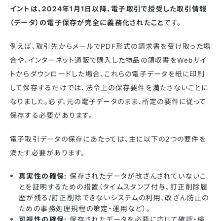
イントは、2024年1月1日以降、電子取引で授受した取引情報
（データ）の電子保存が完全に義務化されたこと
です。
例えば、取引先からメールでPDF形式の請求書を受け取った場
合や、インターネット通販で購入した物品の領収書をWebサイ
トからダウンロードした場合、これらの電子データを紙に印刷
して保存するだけでは、法令上の保存要件を満たさないことに
なりました。必ず、元の電子データのまま、所定の要件に従って
保存する必要があります。
電子取引データの保存にあたっては、主に以下の2つの要件を
満たす必要があります。
真実性の確保:
保存されたデータが改ざんされていないこ
とを証明するための措置（タイムスタンプ付与、訂正削除履
歴が残る/訂正削除できないシステムの利用、改ざん防止の
ための事務処理規程の策定・運用など）。
可視性の確保:
保存されたデータを必要に応じて確認・検