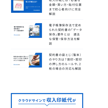
収入印紙とは？必要な
金額・買い方・貼付位置
まで初心者向けに完全
解説
電子帳簿保存法で定め
られた契約書の「データ
保存」要件とは 適法
な保管・保存方法を解
説
契約書の袋とじ（製本）
のやり方は？割印・契印
の押し方のルールや、2
枚の場合の対応も解説