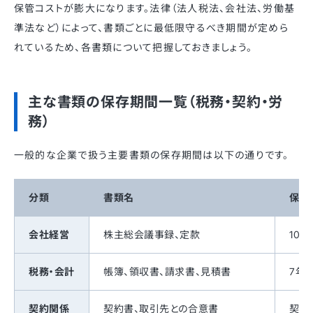
保管コストが膨大になります。法律（法人税法、会社法、労働基
準法など）によって、書類ごとに最低限守るべき期間が定めら
れているため、各書類について把握しておきましょう。
主な書類の保存期間一覧（税務・契約・労
務）
一般的な企業で扱う主要書類の保存期間は以下の通りです。
分類
書類名
保存
会社経営
株主総会議事録、定款
10年
税務・会計
帳簿、領収書、請求書、見積書
7年
契約関係
契約書、取引先との合意書
契約