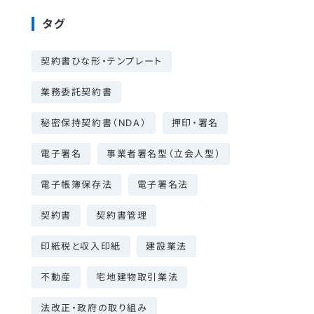
タグ
契約書ひな形・テンプレート
業務委託契約書
秘密保持契約書（NDA）
押印・署名
電子署名
事業者署名型（立会人型）
電子帳簿保存法
電子署名法
契約書
契約書管理
印紙税と収入印紙
建設業法
不動産
宅地建物取引業法
法改正・政府の取り組み