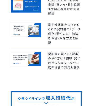
収入印紙とは？必要な
金額・買い方・貼付位置
まで初心者向けに完全
解説
電子帳簿保存法で定め
られた契約書の「データ
保存」要件とは 適法
な保管・保存方法を解
説
契約書の袋とじ（製本）
のやり方は？割印・契印
の押し方のルールや、2
枚の場合の対応も解説