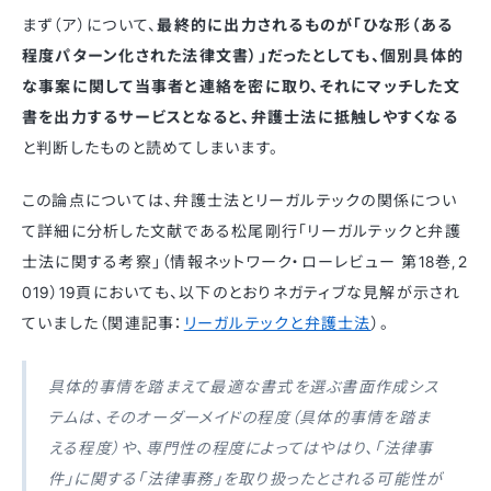
まず（ア）について、
最終的に出力されるものが「ひな形（ある
程度パターン化された法律文書）」だったとしても、個別具体的
な事案に関して当事者と連絡を密に取り、それにマッチした文
書を出力するサービスとなると、弁護士法に抵触しやすくなる
と判断したものと読めてしまいます。
この論点については、弁護士法とリーガルテックの関係につい
て詳細に分析した文献である松尾剛行「リーガルテックと弁護
士法に関する考察」（情報ネットワーク・ローレビュー 第18巻,2
019）19頁においても、以下のとおりネガティブな見解が示され
ていました（関連記事：
リーガルテックと弁護士法
）。
具体的事情を踏まえて最適な書式を選ぶ書面作成シス
テムは、そのオーダーメイドの程度（具体的事情を踏ま
える程度）や、専門性の程度によってはやはり、「法律事
件」に関する「法律事務」を取り扱ったとされる可能性が