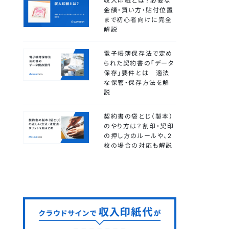
収入印紙とは？必要な
金額・買い方・貼付位置
まで初心者向けに完全
解説
電子帳簿保存法で定め
られた契約書の「データ
保存」要件とは 適法
な保管・保存方法を解
説
契約書の袋とじ（製本）
のやり方は？割印・契印
の押し方のルールや、2
枚の場合の対応も解説