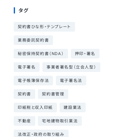
タグ
契約書ひな形・テンプレート
業務委託契約書
秘密保持契約書（NDA）
押印・署名
電子署名
事業者署名型（立会人型）
電子帳簿保存法
電子署名法
契約書
契約書管理
印紙税と収入印紙
建設業法
不動産
宅地建物取引業法
法改正・政府の取り組み