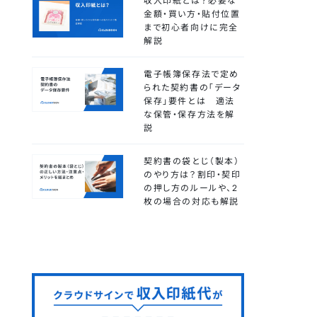
収入印紙とは？必要な
金額・買い方・貼付位置
まで初心者向けに完全
解説
電子帳簿保存法で定め
られた契約書の「データ
保存」要件とは 適法
な保管・保存方法を解
説
契約書の袋とじ（製本）
のやり方は？割印・契印
の押し方のルールや、2
枚の場合の対応も解説