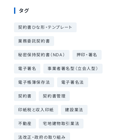
タグ
契約書ひな形・テンプレート
業務委託契約書
秘密保持契約書（NDA）
押印・署名
電子署名
事業者署名型（立会人型）
電子帳簿保存法
電子署名法
契約書
契約書管理
印紙税と収入印紙
建設業法
不動産
宅地建物取引業法
法改正・政府の取り組み