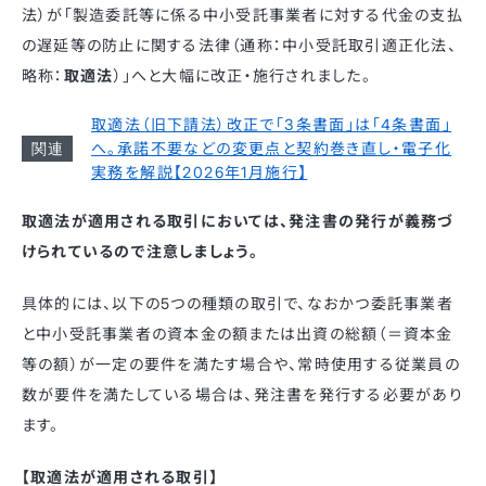
法）が「製造委託等に係る中小受託事業者に対する代金の支払
の遅延等の防止に関する法律（通称：中小受託取引適正化法、
略称：
取適法
）」へと大幅に改正・施行されました。
取適法（旧下請法）改正で「3条書面」は「4条書面」
へ。承諾不要などの変更点と契約巻き直し・電子化
実務を解説【2026年1月施行】
取適法が適用される取引においては、発注書の発行が義務づ
けられているので注意しましょう。
具体的には、以下の5つの種類の取引で、なおかつ委託事業者
と中小受託事業者の資本金の額または出資の総額（＝資本金
等の額）が一定の要件を満たす場合や、常時使用する従業員の
数が要件を満たしている場合は、発注書を発行する必要があり
ます。
【取適法が適用される取引】