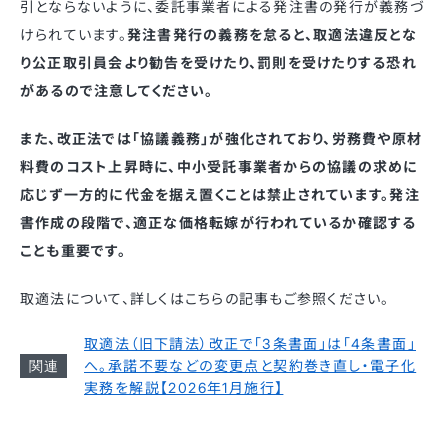
引とならないように、委託事業者による発注書の発行が義務づ
けられています。
発注書発行の義務を怠ると、取適法違反とな
り公正取引員会より勧告を受けたり、罰則を受けたりする恐れ
があるので注意してください。
また、改正法では「協議義務」が強化されており、労務費や原材
料費のコスト上昇時に、中小受託事業者からの協議の求めに
応じず一方的に代金を据え置くことは禁止されています。発注
書作成の段階で、適正な価格転嫁が行われているか確認する
ことも重要です。
取適法について、詳しくはこちらの記事もご参照ください。
取適法（旧下請法）改正で「3条書面」は「4条書面」
へ。承諾不要などの変更点と契約巻き直し・電子化
実務を解説【2026年1月施行】