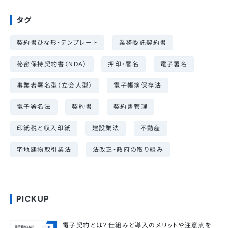
タグ
契約書ひな形・テンプレート
業務委託契約書
秘密保持契約書（NDA）
押印・署名
電子署名
事業者署名型（立会人型）
電子帳簿保存法
電子署名法
契約書
契約書管理
印紙税と収入印紙
建設業法
不動産
宅地建物取引業法
法改正・政府の取り組み
PICKUP
電子契約とは？仕組みと導入のメリットや注意点を