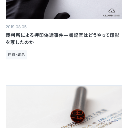
2019.08.05
裁判所による押印偽造事件—書記官はどうやって印影
を写したのか
押印・署名