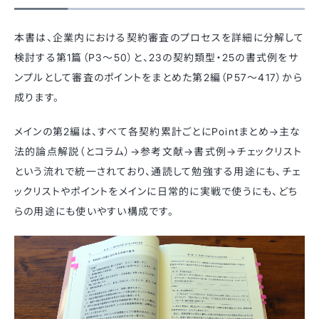
本書は、企業内における契約審査のプロセスを詳細に分解して
検討する第1篇（P3～50）と、23の契約類型・25の書式例をサ
ンプルとして審査のポイントをまとめた第2編（P57～417）から
成ります。
メインの第2編は、すべて各契約累計ごとにPointまとめ→主な
法的論点解説（とコラム）→参考文献→書式例→チェックリスト
という流れで統一されており、通読して勉強する用途にも、チェ
ックリストやポイントをメインに日常的に実戦で使うにも、どち
らの用途にも使いやすい構成です。