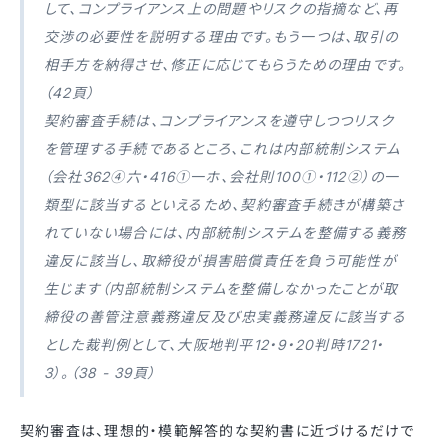
して、コンプライアンス上の問題やリスクの指摘など、再
交渉の必要性を説明する理由です。もう一つは、取引の
相手方を納得させ、修正に応じてもらうための理由です。
（42頁）
契約審査手続は、コンプライアンスを遵守しつつリスク
を管理する手続であるところ、これは内部統制システム
（会社362④六・416①一ホ、会社則100①・112②）の一
類型に該当するといえるため、契約審査手続きが構築さ
れていない場合には、内部統制システムを整備する義務
違反に該当し、取締役が損害賠償責任を負う可能性が
生じます（内部統制システムを整備しなかったことが取
締役の善管注意義務違反及び忠実義務違反に該当する
とした裁判例として、大阪地判平12・9・20判時1721・
3）。（38 - 39頁）
契約審査は、理想的・模範解答的な契約書に近づけるだけで