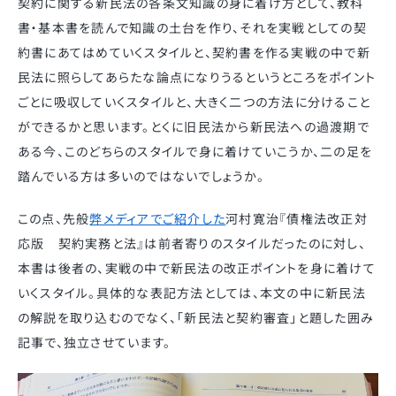
契約に関する新民法の各条文知識の身に着け方として、教科
書・基本書を読んで知識の土台を作り、それを実戦としての契
約書にあてはめていくスタイルと、契約書を作る実戦の中で新
民法に照らしてあらたな論点になりうるというところをポイント
ごとに吸収していくスタイルと、大きく二つの方法に分けること
ができるかと思います。とくに旧民法から新民法への過渡期で
ある今、このどちらのスタイルで身に着けていこうか、二の足を
踏んでいる方は多いのではないでしょうか。
この点、先般
弊メディアでご紹介した
河村寛治『債権法改正対
応版 契約実務と法』は前者寄りのスタイルだったのに対し、
本書は後者の、実戦の中で新民法の改正ポイントを身に着けて
いくスタイル。具体的な表記方法としては、本文の中に新民法
の解説を取り込むのでなく、「新民法と契約審査」と題した囲み
記事で、独立させています。