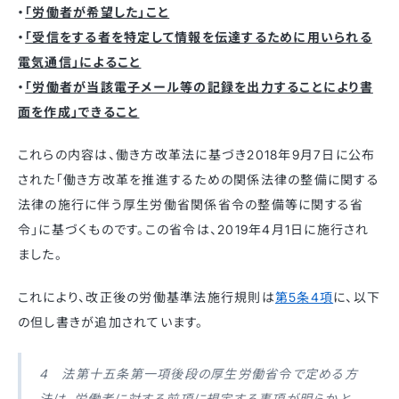
・
「労働者が希望した」こと
・
「受信をする者を特定して情報を伝達するために用いられる
電気通信」によること
・
「労働者が当該電子メール等の記録を出力することにより書
面を作成」できること
これらの内容は、働き方改革法に基づき2018年9月7日に公布
された「働き方改革を推進するための関係法律の整備に関する
法律の施行に伴う厚生労働省関係省令の整備等に関する省
令」に基づくものです。この省令は、2019年4月1日に施行され
ました。
これにより、改正後の労働基準法施行規則は
第5条4項
に、以下
の但し書きが追加されています。
4 法第十五条第一項後段の厚生労働省令で定める方
法は、労働者に対する前項に規定する事項が明らかと