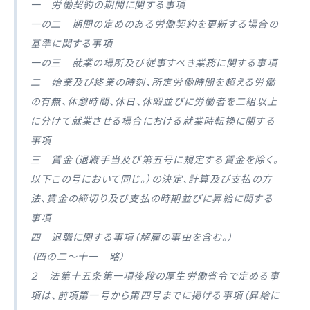
一 労働契約の期間に関する事項
一の二 期間の定めのある労働契約を更新する場合の
基準に関する事項
一の三 就業の場所及び従事すべき業務に関する事項
二 始業及び終業の時刻、所定労働時間を超える労働
の有無、休憩時間、休日、休暇並びに労働者を二組以上
に分けて就業させる場合における就業時転換に関する
事項
三 賃金（退職手当及び第五号に規定する賃金を除く。
以下この号において同じ。）の決定、計算及び支払の方
法、賃金の締切り及び支払の時期並びに昇給に関する
事項
四 退職に関する事項（解雇の事由を含む。）
（四の二〜十一 略）
２ 法第十五条第一項後段の厚生労働省令で定める事
項は、前項第一号から第四号までに掲げる事項（昇給に