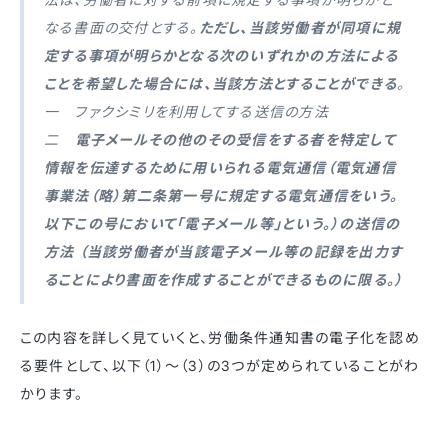
なる書面の交付とする。
ただし、当該労働者が同項に規
定する事項が明らかとなる次のいずれかの方法による
ことを希望した場合には、当該方法とすることができる
。
一 ファクシミリを利用してする送信の方法
二
電子メールその他のその受信をする者を特定して
情報を伝達するために用いられる電気通信（電気通信
事業法（略）第二条第一号に規定する電気通信をいう。
以下この号において「電子メール等」という。）の送信の
方法 （当該労働者が当該電子メール等の記録を出力す
ることにより書面を作成することができるものに限る。）
この内容を詳しく見ていくと、労働条件通知書の電子化を認め
る要件として、以下（1）〜（3）の3つが定められていることがわ
かります。