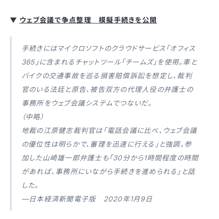
▼
ウェブ会議で争点整理 模擬手続きを公開
手続きにはマイクロソフトのクラウドサービス「オフィス
365」に含まれるチャットツール「チームズ」を使用。車と
バイクの交通事故を巡る損害賠償訴訟を想定し、裁判
官のいる法廷と原告、被告双方の代理人役の弁護士の
事務所をウェブ会議システムでつないだ。
（中略）
地裁の江原健志裁判官は「電話会議に比べ、ウェブ会議
の優位性は明らかで、審理を迅速に行える」と強調。参
加した山崎雄一郎弁護士も「30分から1時間程度の時間
があれば、事務所にいながら手続きを進められる」と話
した。
—日本経済新聞電子版 2020年1月9日