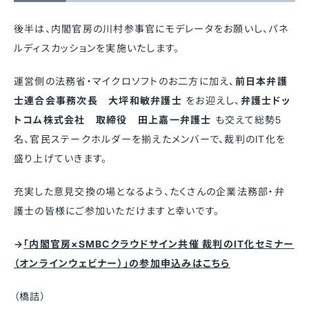
後半は、内閣官房の川村参事官にモデレータをお願いし、パネ
ルディスカッションを実施いたします。
運営側の法務省・マイクロソフトのお二方に加え、
前日本弁護
士連合会事務次長 大坪和敏弁護士
をお迎えし、
弁護士ドッ
トコム株式会社 取締役 田上嘉一弁護士
も交えて総勢5
名、官民ステークホルダーを揃えたメンバーで、裁判のIT化を
盛り上げていきます。
充実した意見交換の場となるよう、たくさんの企業法務部・弁
護士の皆様にご参加いただけますと幸いです。
→
「内閣官房×SMBCクラウドサイン共催 裁判のIT化セミナー
（オンラインウェビナー）」の参加申込みはこちら
（橋詰）