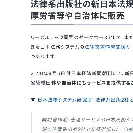
法律系出版社の新日本法規・
厚労省等や自治体に販売
リーガルテック業界のダークホースとして、ま
きた日本法務システムの
法律文書作成支援サー
つあります
2020年4月6日付日本経済新聞朝刊にて、
新
省管轄団体や自治体にもサービスを提供する
▼
日本法務システム研究所、法律系出版2社
契約書作成・管理サービスの日本法務シ
規の法律系出版2社と業務提携した。出