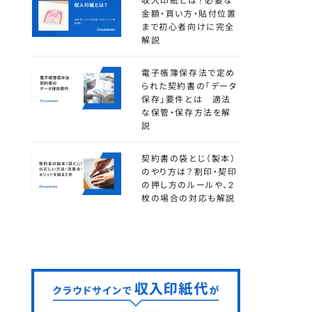
収入印紙とは？必要な
金額・買い方・貼付位置
まで初心者向けに完全
解説
電子帳簿保存法で定め
られた契約書の「データ
保存」要件とは 適法
な保管・保存方法を解
説
契約書の袋とじ（製本）
のやり方は？割印・契印
の押し方のルールや、2
枚の場合の対応も解説