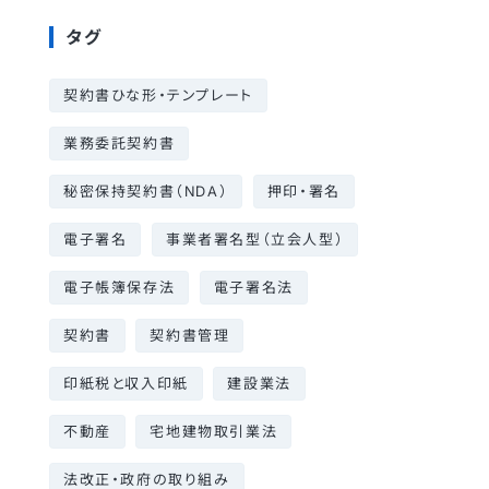
タグ
契約書ひな形・テンプレート
業務委託契約書
秘密保持契約書（NDA）
押印・署名
電子署名
事業者署名型（立会人型）
電子帳簿保存法
電子署名法
契約書
契約書管理
印紙税と収入印紙
建設業法
不動産
宅地建物取引業法
法改正・政府の取り組み