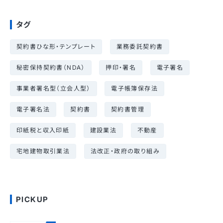
タグ
契約書ひな形・テンプレート
業務委託契約書
秘密保持契約書（NDA）
押印・署名
電子署名
事業者署名型（立会人型）
電子帳簿保存法
電子署名法
契約書
契約書管理
印紙税と収入印紙
建設業法
不動産
宅地建物取引業法
法改正・政府の取り組み
PICKUP