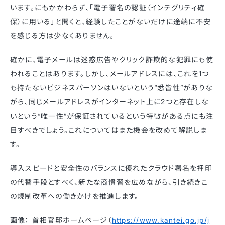
います。にもかかわらず、「電子署名の認証（インテグリティ確
保）に用いる」と聞くと、経験したことがないだけに途端に不安
を感じる方は少なくありません。
確かに、電子メールは迷惑広告やクリック詐欺的な犯罪にも使
われることはあります。しかし、メールアドレスには、これを1つ
も持たないビジネスパーソンはいないという“悉皆性”がありな
がら、同じメールアドレスがインターネット上に2つと存在しな
いという“唯一性”が保証されているという特徴がある点にも注
目すべきでしょう。これについてはまた機会を改めて解説しま
す。
導入スピードと安全性のバランスに優れたクラウド署名を押印
の代替手段とすべく、新たな商慣習を広めながら、引き続きこ
の規制改革への働きかけを推進します。
画像： 首相官邸ホームページ（
https://www.kantei.go.jp/j