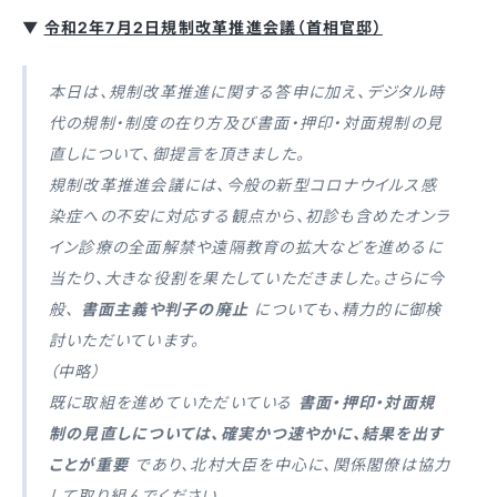
▼
令和2年7月2日規制改革推進会議（首相官邸）
本日は、規制改革推進に関する答申に加え、デジタル時
代の規制・制度の在り方及び書面・押印・対面規制の見
直しについて、御提言を頂きました。
規制改革推進会議には、今般の新型コロナウイルス感
染症への不安に対応する観点から、初診も含めたオンラ
イン診療の全面解禁や遠隔教育の拡大などを進めるに
当たり、大きな役割を果たしていただきました。さらに今
般、
書面主義や判子の廃止
についても、精力的に御検
討いただいています。
（中略）
既に取組を進めていただいている
書面・押印・対面規
制の見直しについては、確実かつ速やかに、結果を出す
ことが重要
であり、北村大臣を中心に、関係閣僚は協力
して取り組んでください。