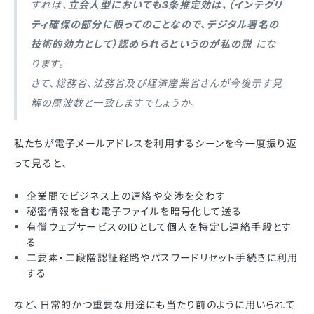
すれば、
立会人型においても3条推定効は、（インテグリ
ティ確保の部分に限ってのことなので、デジタル署名の
技術的効力として）認められるというのが私の説
にな
ります。
さて、総務省、法務省及び経済産業省さんが今後示す見
解の周波数と一致しますでしょうか。
私たちが電子メールアドレスを利用するシーンを今一度振り返
って見ると、
企業間でビジネス上の連絡や交渉を交わす
秘密情報を含む電子ファイルを暗号化して送る
有償ウェブサービスのIDとして個人を特定し連絡手段とす
る
二要素・二段階認証経路やパスワードリセット手続きに利用
する
など、日常的かつ重要な用途にも当たり前のように用いられて