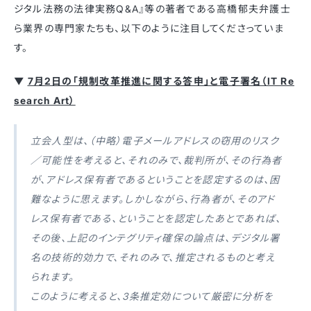
ジタル法務の法律実務Q&A』等の著者である高橋郁夫弁護士
ら業界の専門家たちも、以下のように注目してくださっていま
す。
▼
7月2日の「規制改革推進に関する答申」と電子署名（IT Re
search Art）
立会人型は、（中略）電子メールアドレスの窃用のリスク
／可能性を考えると、それのみで、裁判所が、その行為者
が、アドレス保有者であるということを認定するのは、困
難なように思えます。しかしながら、行為者が、そのアド
レス保有者である、ということを認定したあとであれば、
その後、上記のインテグリティ確保の論点は、デジタル署
名の技術的効力で、それのみで、推定されるものと考え
られます。
このように考えると、3条推定効について厳密に分析を