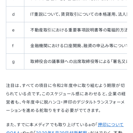
d
IT重説について、賃貸取引についての本格運用、法人
e
不動産取引における重要事項説明書等の電磁的方法に
f
金融機関における口座開廃、融資の申込み等について業
g
取締役会の議事録への出席取締役等による「署名又は記
注目は、すべての項目に令和2年度中に取り組むよう期限が切
られている点です。このスケジュール感にあわせると、企業の経
営者も、今年度中に脱ハンコ・押印のデジタルトランスフォーメ
ーションを進める舵取りをする必要がでてきます。
また、すでに本メディアでも取り上げているaの「
押印について
のQ&A
」やgの「
2020年5月29日付新解釈
」だけでなく、不動