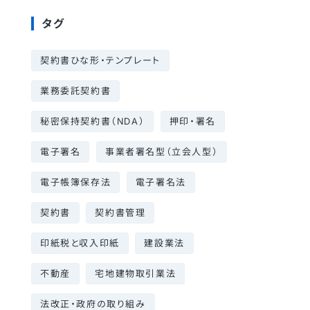
タグ
契約書ひな形・テンプレート
業務委託契約書
秘密保持契約書（NDA）
押印・署名
電子署名
事業者署名型（立会人型）
電子帳簿保存法
電子署名法
契約書
契約書管理
印紙税と収入印紙
建設業法
不動産
宅地建物取引業法
法改正・政府の取り組み