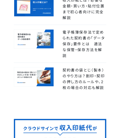
収入印紙とは？必要な
金額・買い方・貼付位置
まで初心者向けに完全
解説
電子帳簿保存法で定め
られた契約書の「データ
保存」要件とは 適法
な保管・保存方法を解
説
契約書の袋とじ（製本）
のやり方は？割印・契印
の押し方のルールや、2
枚の場合の対応も解説