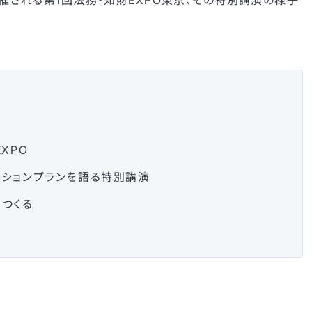
開催される第1回法務・知財EXPO東京、その特別講演の様子
XPO
ションプランを語る特別講演
つくる